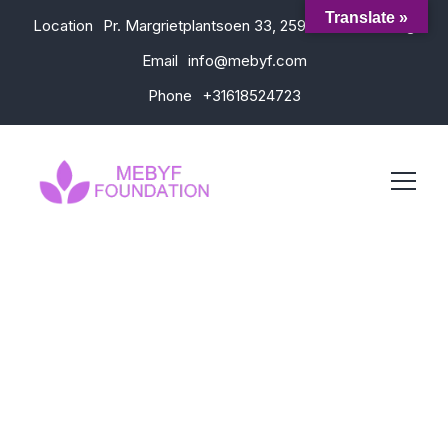
Translate »
Location
Pr. Margrietplantsoen 33, 2595 AM Den Haag
Email
info@mebyf.com
Phone
+31618524723